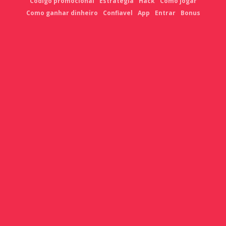
Código promocional
Estratégia
Hack
Como jogar
Como ganhar dinheiro
Confiavel
App
Entrar
Bonus